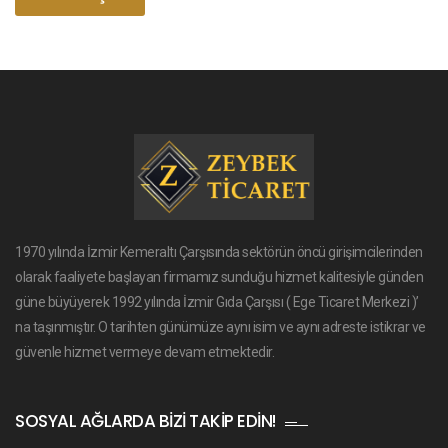
1970 yılında İzmir Kemeraltı Çarşısında sektörün öncü girişimcilerinden
olarak faaliyete başlayan firmamız sunduğu hizmet kalitesiyle günden
güne büyüyerek 1992 yılında İzmir Gıda Çarşısı ( Ege Ticaret Merkezi )’
na taşınmıştır. O tarihten günümüze aynı isim ve aynı adreste istikrar ve
güvenle hizmet vermeye devam etmektedir.
SOSYAL AĞLARDA BIZI TAKIP EDIN!