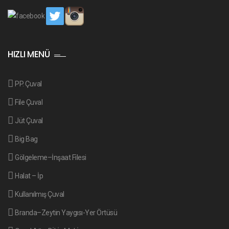
HIZLI MENÜ
PP. Çuval
File Çuval
Jüt Çuval
Big Bag
Gölgeleme–İnşaat Filesi
Halat – İp
Kullanılmış Çuval
Branda–Zeytin Yaygısı-Yer Örtüsü