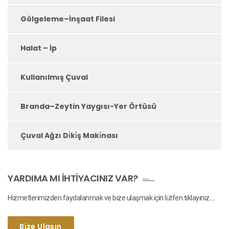
Gölgeleme–İnşaat Filesi
Halat – İp
Kullanılmış Çuval
Branda–Zeytin Yaygısı-Yer Örtüsü
Çuval Ağzı Di̇ki̇ş Maki̇nası
YARDIMA MI İHTIYACINIZ VAR?
Hizmetlerimizden faydalanmak ve bize ulaşmak için lütfen tıklayınız....
Bize Ulaşın