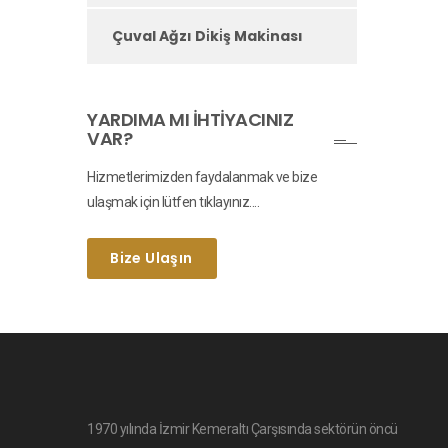
Çuval Ağzı Di̇ki̇ş Maki̇nası
YARDIMA MI İHTIYACINIZ
VAR?
Hizmetlerimizden faydalanmak ve bize
ulaşmak için lütfen tıklayınız....
Bize Ulaşın
1970 yılında İzmir Kemeraltı Çarşısında sektörün öncü