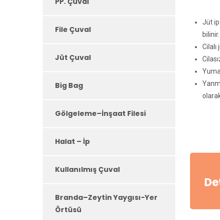
PP. Çuval
Jüt ip
File Çuval
bilinir.
Cilalı
Jüt Çuval
Cilası
Yumak
Yanma
Big Bag
olarak
Gölgeleme–İnşaat Filesi
Halat – İp
Kullanılmış Çuval
Det
Branda–Zeytin Yaygısı-Yer
Örtüsü