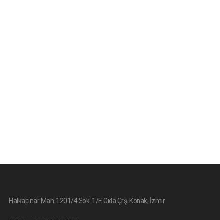
Halkapınar Mah. 1201/4 Sok. 1/E Gıda Çrş. Konak, İzmir