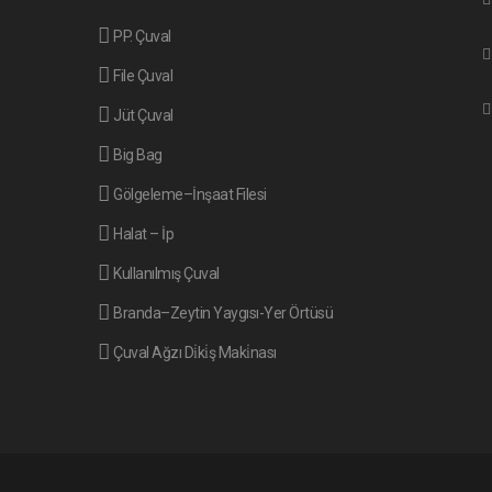
PP. Çuval
File Çuval
Jüt Çuval
Big Bag
Gölgeleme–İnşaat Filesi
Halat – İp
Kullanılmış Çuval
Branda–Zeytin Yaygısı-Yer Örtüsü
Çuval Ağzı Di̇ki̇ş Maki̇nası