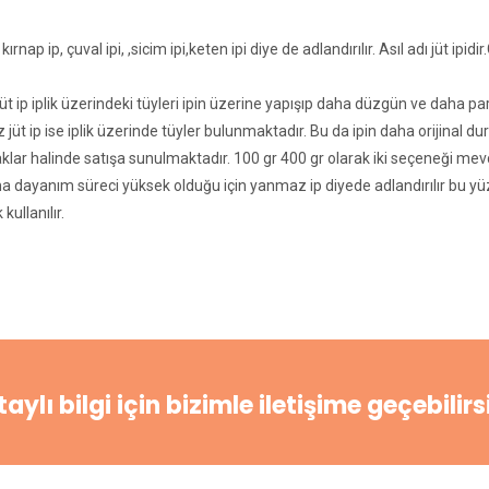
 kırnap ip, çuval ipi, ,sicim ipi,keten ipi diye de adlandırılır. Asıl adı jüt ipidir
 jüt ip iplik üzerindeki tüyleri ipin üzerine yapışıp daha düzgün ve daha 
z jüt ip ise iplik üzerinde tüyler bulunmaktadır. Bu da ipin daha orijinal 
lar halinde satışa sunulmaktadır. 100 gr 400 gr olarak iki seçeneği mev
 dayanım süreci yüksek olduğu için yanmaz ip diyede adlandırılır bu yüzd
 kullanılır.
aylı bilgi için bizimle iletişime geçebilirs