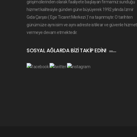
girişimcilerinden olarak faaliyete başlayan firmamız sunduğu
hizmet kalitesiyle günden güne büyüyerek 1992 yılında İzmir
Gıda Çarşısı ( Ege Ticaret Merkezi )’ na taşınmıştır. O tarihten
günümüze aynı isim ve aynı adreste istikrar ve güvenle hizmet
vermeye devam etmektedir.
SOSYAL AĞLARDA BIZI TAKIP EDIN!