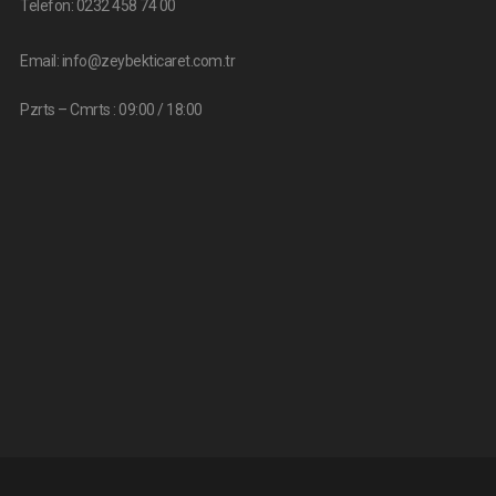
Telefon:
0232 458 74 00
Email:
info@zeybekticaret.com.tr
Pzrts – Cmrts : 09:00 / 18:00