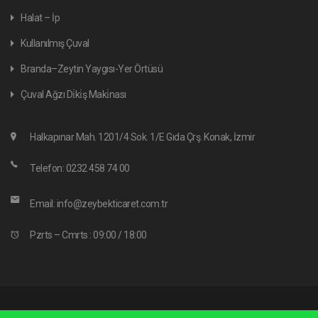
Halat – İp
Kullanılmış Çuval
Branda–Zeytin Yaygısı-Yer Örtüsü
Çuval Ağzı Di̇ki̇ş Maki̇nası
Halkapınar Mah. 1201/4 Sok. 1/E Gıda Çrş. Konak, İzmir
Telefon:
0232 458 74 00
Email:
info@zeybekticaret.com.tr
Pzrts – Cmrts : 09:00 / 18:00
Coyright
2019
Web Firmam.
. Her Hakkı Saklıdır