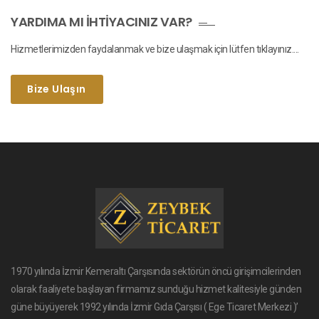
YARDIMA MI İHTIYACINIZ VAR?
Hizmetlerimizden faydalanmak ve bize ulaşmak için lütfen tıklayınız....
Bize Ulaşın
1970 yılında İzmir Kemeraltı Çarşısında sektörün öncü girişimcilerinden
olarak faaliyete başlayan firmamız sunduğu hizmet kalitesiyle günden
güne büyüyerek 1992 yılında İzmir Gıda Çarşısı ( Ege Ticaret Merkezi )’