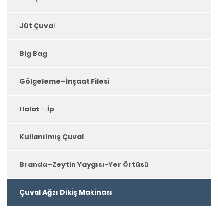
Jüt Çuval
Big Bag
Gölgeleme–İnşaat Filesi
Halat – İp
Kullanılmış Çuval
Branda–Zeytin Yaygısı-Yer Örtüsü
Çuval Ağzı Di̇ki̇ş Maki̇nası