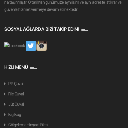
na taşınmıştır. O tarihten günümüze aynı isim ve aynı adreste istikrar ve
güvenle hizmet vermeye devam etmektedir.
SOSYAL AĞLARDA BIZI TAKIP EDIN!
HIZLI MENÜ
PP. Çuval
File Çuval
Jüt Çuval
Big Bag
Gölgeleme–İnşaat Filesi