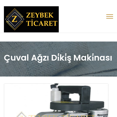
Çuval Ağzı Di̇ki̇ş Maki̇nası